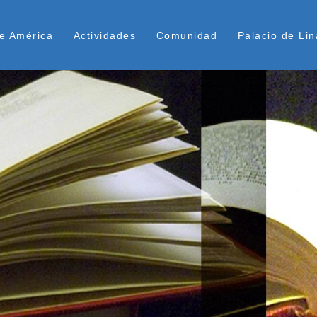
Pasar
ú Superior
al
e América
Actividades
Comunidad
Palacio de Lin
contenido
principal