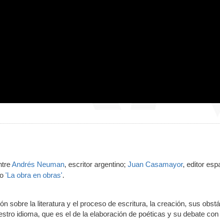
ntre
Andrés Neuman
, escritor argentino;
Juan Casamayor
, editor esp
lo
'La obra en obras'
.
ón sobre la literatura y el proceso de escritura, la creación, sus obst
tro idioma, que es el de la elaboración de poéticas y su debate con 