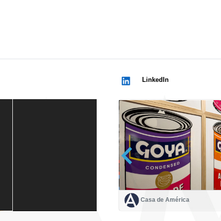
LinkedIn
Casa de América
Casa de América
1 mes