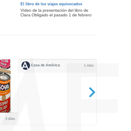
El libro de los viajes equivocados
Vídeo de la presentación del libro de
Clara Obligado el pasado 1 de febrero
Casa de América
1 mes
Casa de Amé
3 días