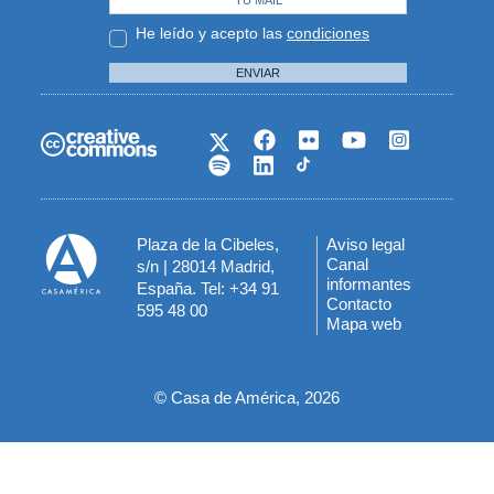
He leído y acepto las
condiciones
ENVIAR
Plaza de la Cibeles,
Aviso legal
Menú
Canal
s/n | 28014 Madrid,
informantes
España. Tel: +34 91
del
Contacto
595 48 00
Mapa web
pie
© Casa de América, 2026