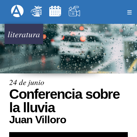
Pasar
Formulari
Menú Superior
al
contenido
principal
literatura
24 de junio
Conferencia sobre
la lluvia
Juan Villoro