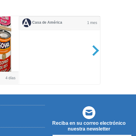
Casa de América
1 mes
Casa de Amé
4 días
Reciba en su correo electrónico
nuestra newsletter