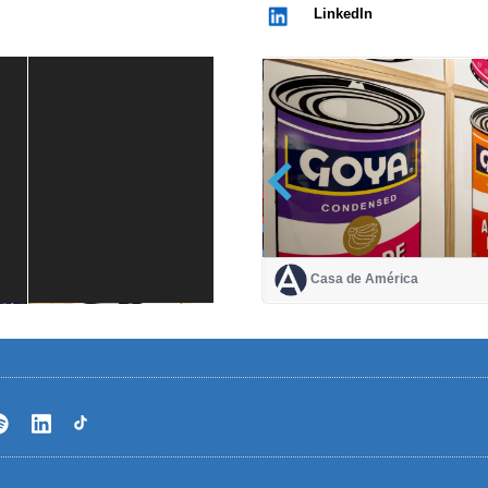
LinkedIn
Casa de América
Casa de América
1 mes