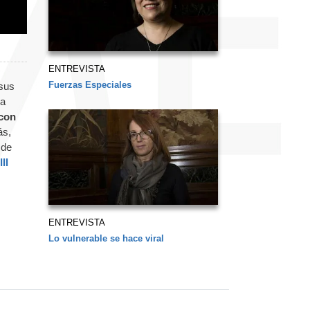
ENTREVISTA
Fuerzas Especiales
 sus
la
 con
ás,
 de
III
ENTREVISTA
Lo vulnerable se hace viral