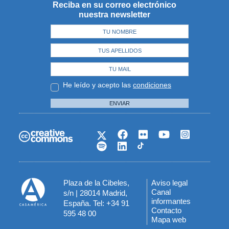
Reciba en su correo electrónico
nuestra newsletter
He leído y acepto las
condiciones
ENVIAR
Plaza de la Cibeles,
Aviso legal
Menú
Canal
s/n | 28014 Madrid,
informantes
España. Tel: +34 91
del
Contacto
595 48 00
Mapa web
pie