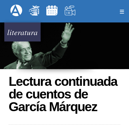
Pasar
Formulari
Menú Superior
al
contenido
principal
literatura
Lectura continuada
de cuentos de
García Márquez