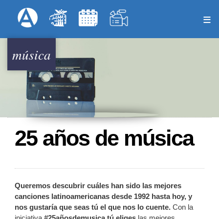
Pasar
Formulari
Menú Superior
al
contenido
principal
música
25 años de música
Queremos descubrir cuáles han sido las mejores
canciones latinoamericanas desde 1992 hasta hoy, y
nos gustaría que seas tú el que nos lo cuente.
Con la
iniciativa
#25añosdemusica tú eliges
las mejores