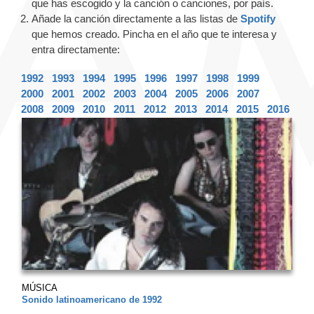
que has escogido y la canción o canciones, por país.
Añade la canción directamente a las listas de
Spotify
que hemos creado. Pincha en el año que te interesa y
entra directamente:
1992
1993
1994
1995
1996
1997
1998
1999
2000
2001
2002
2003
2004
2005
2006
2007
2008
2009
2010
2011
2012
2013
2014
2015
2016
MÚSICA
Sonido latinoamericano de 1992