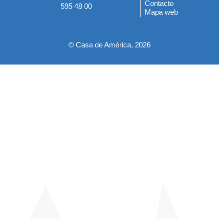
del
Contacto
595 48 00
Mapa web
pie
© Casa de América, 2026