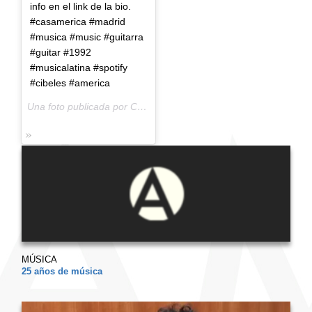
info en el link de la bio.
#casamerica #madrid
#musica #music #guitarra
#guitar #1992
#musicalatina #spotify
#cibeles #america
Una foto publicada por Casa de América (@casamerica) el
11 d
MÚSICA
25 años de música