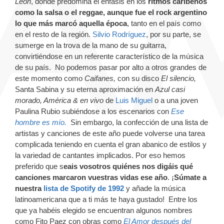
León
, donde predomina el énfasis en los
ritmos caribeños
como la salsa o el reggae, aunque fue el rock argentino
lo que más marcó aquella época
, tanto en el país como
en el resto de la región.
Silvio Rodríguez
, por su parte, se
sumerge en la trova de la mano de su guitarra,
convirtiéndose en un referente característico de la música
de su país. No podemos pasar por alto a otros grandes de
este momento como
Caifanes,
con su disco
El silencio,
Santa Sabina y su eterna aproximación en
Azul casi
morado, América & en vivo
de
Luis Miguel
o a una joven
Paulina Rubio subiéndose a los escenarios con
Ese
hombre es mío.
Sin embargo, la confección de una lista de
artistas y canciones de este año puede volverse una tarea
complicada teniendo en cuenta el gran abanico de estilos y
la variedad de cantantes implicados. Por eso hemos
preferido que s
eais vosotros quiénes nos digáis qué
canciones marcaron vuestras vidas ese año
. ¡
Súmate a
nuestra
lista de Spotify de 1992
y añade la música
latinoamericana que a ti más te haya gustado! Entre los
que ya habéis elegido se encuentran algunos nombres
como Fito Paez con obras como
El Amor después del