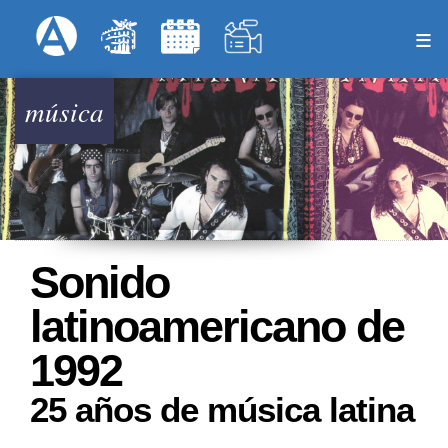
Pasar
Formulari
Menú Superior
al
contenido
principal
música
Sonido
latinoamericano de
1992
25 años de música latina