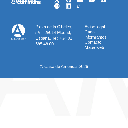
Plaza de la Cibeles,
Aviso legal
Menú
Canal
s/n | 28014 Madrid,
informantes
España. Tel: +34 91
del
Contacto
595 48 00
Mapa web
pie
© Casa de América, 2026