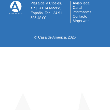
Plaza de la Cibeles,
Aviso legal
Menú
Canal
s/n | 28014 Madrid,
informantes
España. Tel: +34 91
del
Contacto
595 48 00
Mapa web
pie
© Casa de América, 2026