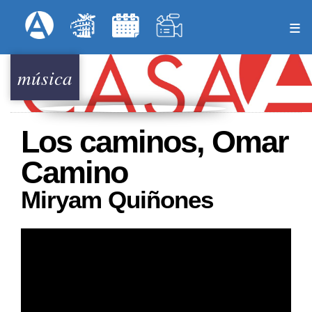
Pasar
Formulari
Menú Superior
al
contenido
principal
música
Los caminos, Omar
Camino
Miryam Quiñones