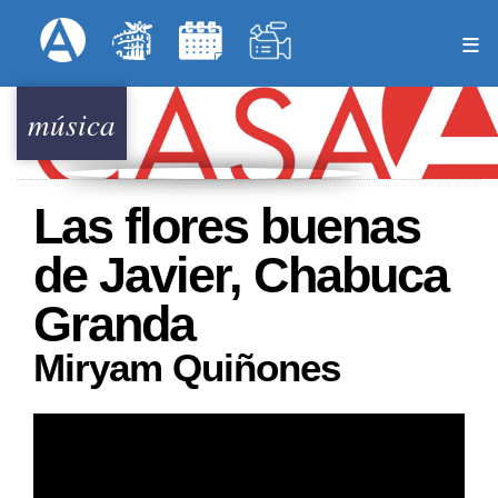
Pasar
Formulari
Menú Superior
al
contenido
principal
música
Las flores buenas
de Javier, Chabuca
Granda
Miryam Quiñones