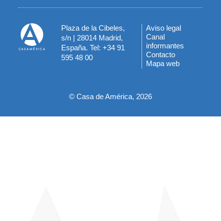
Plaza de la Cibeles,
Aviso legal
Menú
Canal
s/n | 28014 Madrid,
informantes
España. Tel: +34 91
del
Contacto
595 48 00
Mapa web
pie
© Casa de América, 2026