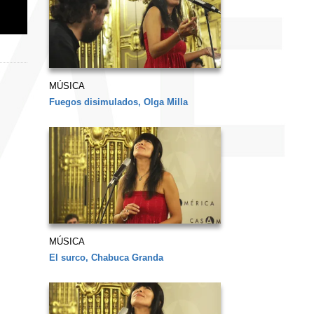
MÚSICA
Fuegos disimulados, Olga Milla
MÚSICA
El surco, Chabuca Granda