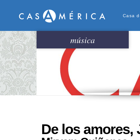
Men
Casa d
música
De los amores, 