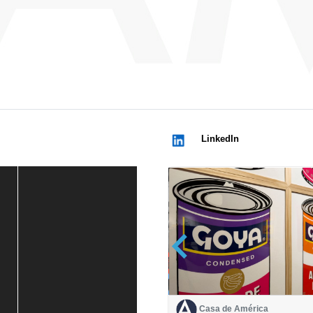
LinkedIn
Casa de América
Casa de América
1 mes