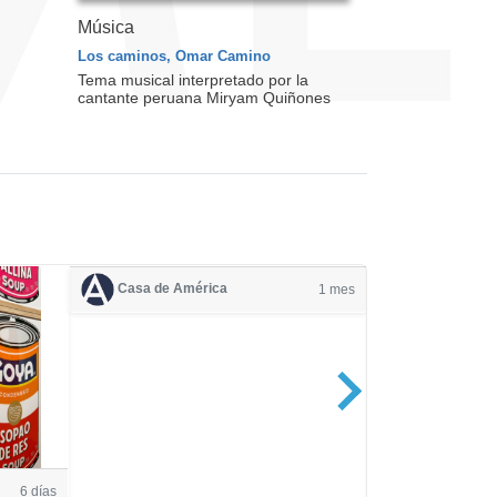
Música
Los caminos, Omar Camino
Tema musical interpretado por la
cantante peruana Miryam Quiñones
Casa de América
1 mes
Casa de Amé
6 días