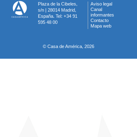
Plaza de la Cibeles,
Aviso legal
Menú
Canal
s/n | 28014 Madrid,
informantes
España. Tel: +34 91
del
Contacto
595 48 00
Mapa web
pie
© Casa de América, 2026