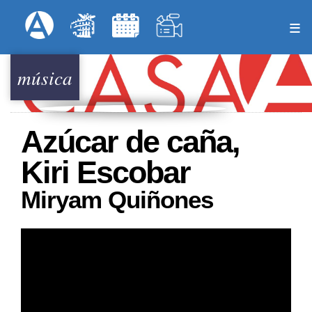
Pasar
Formulari
Menú Superior
al
contenido
principal
música
Azúcar de caña,
Kiri Escobar
Miryam Quiñones