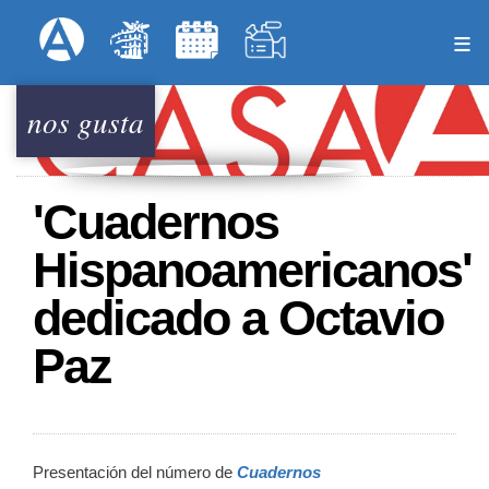
Pasar
Formulari
Menú Superior
al
contenido
principal
nos gusta
'Cuadernos
Hispanoamericanos'
dedicado a Octavio
Paz
Presentación del número de
Cuadernos