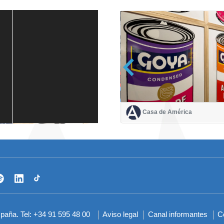
Casa de América
Casa de América
1 mes
spaña. Tel: +34 91 595 48 00
Aviso legal
Canal informantes
C
Menú