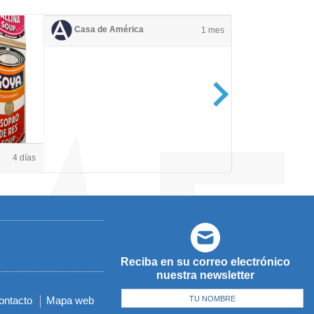
Casa de América
1 mes
Casa de Amé
4 días
Reciba en su correo electrónico
nuestra newsletter
ontacto
Mapa web