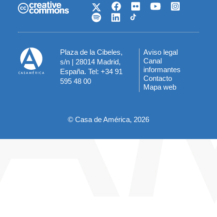
Plaza de la Cibeles,
Aviso legal
Menú
Canal
s/n | 28014 Madrid,
informantes
España. Tel: +34 91
del
Contacto
595 48 00
Mapa web
pie
© Casa de América, 2026