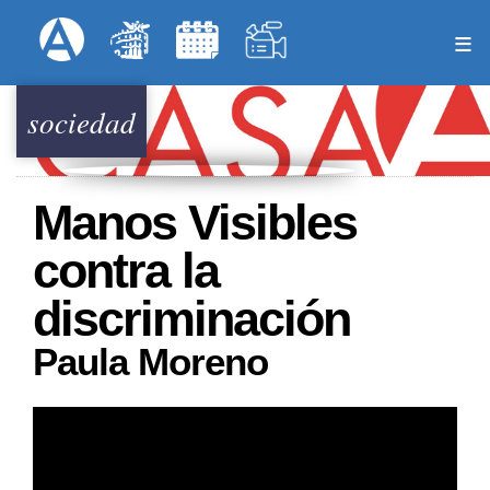
Pasar
Formulari
Menú Superior
al
contenido
principal
sociedad
Manos Visibles
contra la
discriminación
Paula Moreno