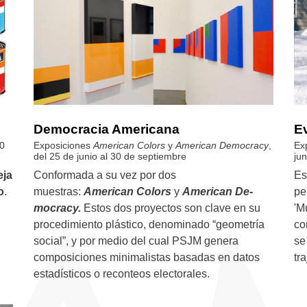
Democracia Americana
E
30
Exposiciones
American Colors
y
American De­mocracy
,
Ex
del 25 de junio al 30 de septiembre
ju
eja
Conformada a su vez por dos
Es
o
.
muestras:
American Colors
y
American De­
pe
mocracy.
Estos dos proyectos son clave en su
'M
procedimiento plástico, denominado “geometría
co
social”, y por medio del cual PSJM genera
se
composiciones minimalistas ba­sadas en datos
tr
estadísticos o reconteos electorales.