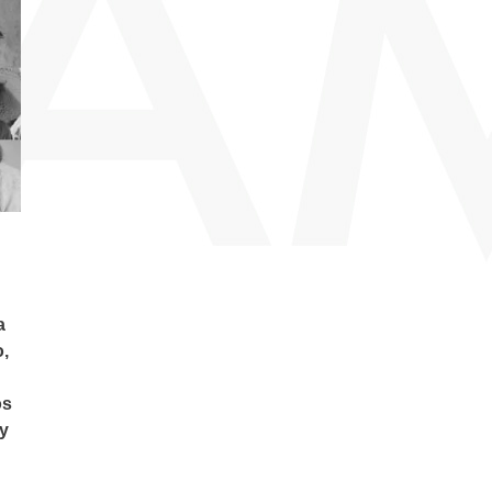
a
o,
os
 y