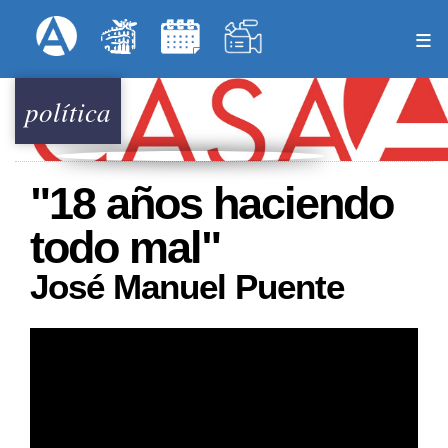
Pasar
Formulari
Menú Superior
al
contenido
principal
política
"18 años haciendo
todo mal"
José Manuel Puente