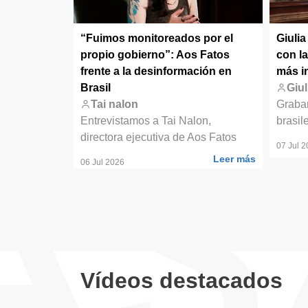
e no es de
“Fuimos monitoreados por el
Giuli
s colectiva'
propio gobierno”: Aos Fatos
con l
frente a la desinformación en
más i
Abad a
Brasil
Giul
ibro 'Ahora y
Tai nalon
Graba
Entrevistamos a Tai Nalon,
brasil
directora ejecutiva de Aos Fatos
07 Jul 
Leer más
Leer más
06 Jul 2026
Vídeos destacados