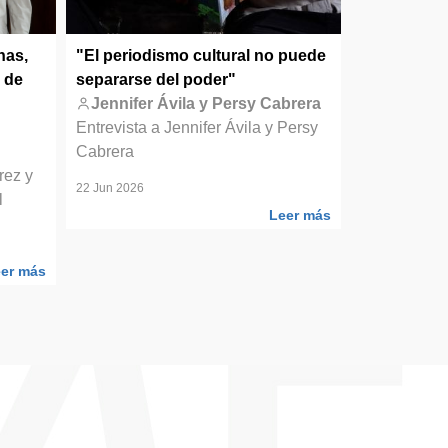
nas,
"El periodismo cultural no puede
Elsa Moreno
 de
separarse del poder"
transformad
Jennifer Ávila y Persy Cabrera
Elsa Mor
Entrevista a Jennifer Ávila y Persy
Entrevistam
Cabrera
poeta y cre
rez y
22 Jun 2026
10 Jun 2026
l
Leer más
er más