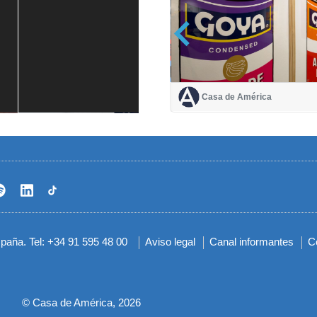
Casa de América
Casa de América
1 mes
spaña. Tel: +34 91 595 48 00
Aviso legal
Canal informantes
C
Menú
del
pie
© Casa de América, 2026