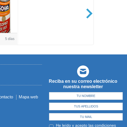
Casa de Amé
5 días
Reciba en su correo electrónico
nuestra newsletter
ontacto
Mapa web
He leído y acepto las
condiciones