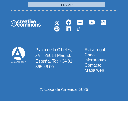
ENVIAR
Plaza de la Cibeles,
Aviso legal
Menú
Canal
s/n | 28014 Madrid,
informantes
España. Tel: +34 91
del
Contacto
595 48 00
Mapa web
pie
© Casa de América, 2026