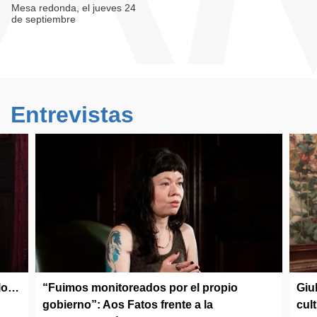
Mesa redonda, el jueves 24
de septiembre
Entrevistas
olo…
“Fuimos monitoreados por el propio
Giu
gobierno”: Aos Fatos frente a la
cul