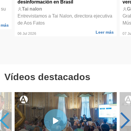
desinformación en Brasil
ver
 su
Tai nalon
G
Entrevistamos a Tai Nalon, directora ejecutiva
Gra
de Aos Fatos
Mús
 más
Leer más
06 Jul 2026
07 Ju
Vídeos destacados